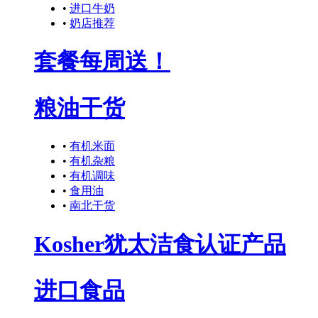
•
进口牛奶
•
奶店推荐
套餐每周送！
粮油干货
•
有机米面
•
有机杂粮
•
有机调味
•
食用油
•
南北干货
Kosher犹太洁食认证产品
进口食品