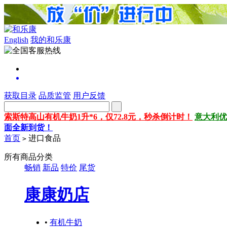
English
我的和乐康
获取目录
品质监管
用户反馈
索斯特高山有机牛奶1升*6，仅72.8元，秒杀倒计时！
意大利优
面全新到货！
首页
进口食品
>
所有商品分类
畅销
新品
特价
尾货
康康奶店
•
有机牛奶