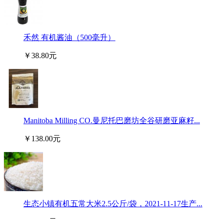
禾然 有机酱油（500毫升）
￥38.80元
Manitoba Milling CO.曼尼托巴磨坊全谷研磨亚麻籽...
￥138.00元
生态小镇有机五常大米2.5公斤/袋，2021-11-17生产...