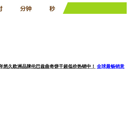
30年悠久欧洲品牌伦巴兹曲奇饼干超低价热销中！
全球最畅销意