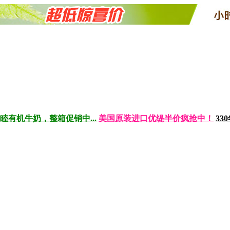
睦有机牛奶，整箱促销中...
美国原装进口优缇半价疯抢中！
3