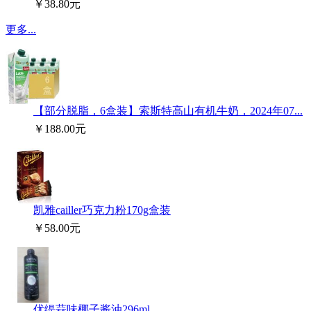
￥38.80元
更多...
【部分脱脂，6盒装】索斯特高山有机牛奶，2024年07...
￥188.00元
凯雅cailler巧克力粉170g盒装
￥58.00元
优缇蒜味椰子酱油296ml