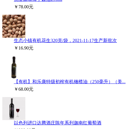
￥78.00元
生态小镇有机花生320克/袋，2021-11-17生产新批次
￥16.90元
【有机】和乐康特级初榨有机橄榄油（250毫升）（美...
￥68.00元
以色列进口达腾酒庄陈年系列迦南红葡萄酒